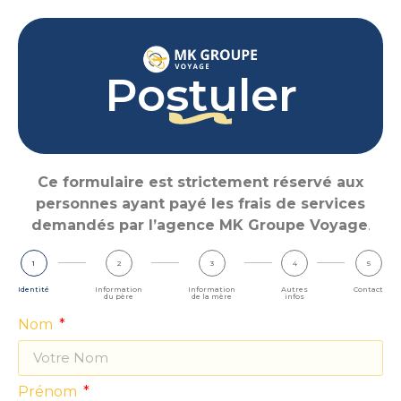
Postuler
Ce formulaire est strictement réservé aux
personnes ayant payé les frais de services
demandés par l’agence MK Groupe Voyage
.
1
2
3
4
5
Identité
Information
Information
Autres
Contact
du père
de la mère
infos
Nom
Prénom